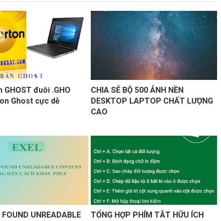
n GHOST đuôi .GHO
CHIA SẺ BỘ 500 ẢNH NỀN
on Ghost cực dễ
DESKTOP LAPTOP CHẤT LƯỢNG
CAO
L FOUND UNREADABLE
TỔNG HỢP PHÍM TẮT HỮU ÍCH