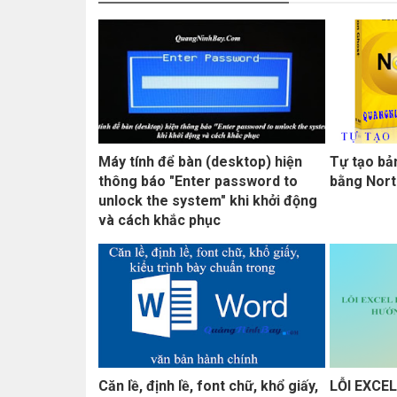
Máy tính để bàn (desktop) hiện
Tự tạo bả
thông báo "Enter password to
bằng Nort
unlock the system" khi khởi động
và cách khắc phục
Căn lề, định lề, font chữ, khổ giấy,
LỖI EXCE