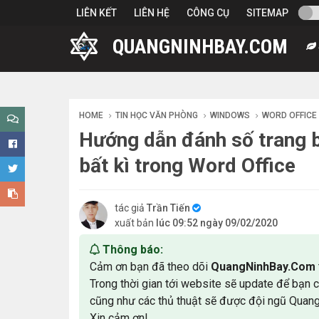
-->
LIÊN KẾT
LIÊN HỆ
CÔNG CỤ
SITEMAP
QUANGNINHBAY.COM
HOME
TIN HỌC VĂN PHÒNG
WINDOWS
WORD OFFICE
Hướng dẫn đánh số trang b
bất kì trong Word Office
tác giả
Trần Tiến
xuất bản
lúc 09:52 ngày 09/02/2020
Thông báo:
Cảm ơn bạn đã theo dõi
QuangNinhBay.Com
Trong thời gian tới website sẽ update để bạn 
cũng như các thủ thuật sẽ được đội ngũ Quan
Xin cảm ơn!