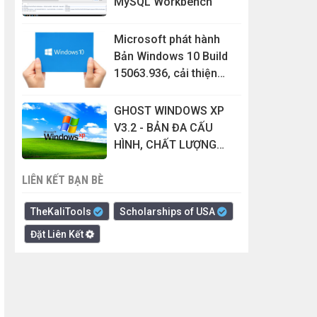
MySQL Workbench
Microsoft phát hành
Bản Windows 10 Build
15063.936, cải thiện
hiệu suất và sửa nhiều
lỗi
GHOST WINDOWS XP
V3.2 - BẢN ĐA CẤU
HÌNH, CHẤT LƯỢNG
CAO, MỚI NHẤT
LIÊN KẾT BẠN BÈ
TheKaliTools
Scholarships of USA
Đặt Liên Kết