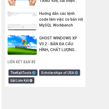
15063.936, cải thiện
hiệu suất và sửa nhiều
lỗi
Hướng dẫn các lệnh
code làm việc cơ bản với
MySQL Workbench
GHOST WINDOWS XP
V3.2 - BẢN ĐA CẤU
HÌNH, CHẤT LƯỢNG
CAO, MỚI NHẤT
LIÊN KẾT BẠN BÈ
TheKaliTools
Scholarships of USA
Đặt Liên Kết