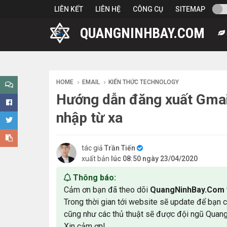
-->
LIÊN KẾT
LIÊN HỆ
CÔNG CỤ
SITEMAP
QUANGNINHBAY.COM
HOME
EMAIL
KIẾN THỨC TECHNOLOGY
Hướng dẫn đăng xuất Gmail 
nhập từ xa
tác giả
Trần Tiến
xuất bản
lúc 08:50 ngày 23/04/2020
Thông báo:
Cảm ơn bạn đã theo dõi
QuangNinhBay.Com
Trong thời gian tới website sẽ update để bạn 
cũng như các thủ thuật sẽ được đội ngũ Quan
Xin cảm ơn!