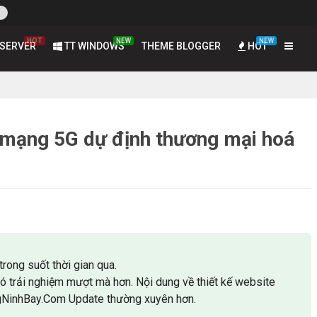
HOT
NEW
NEW
SERVER
TT WINDOWS
THEME BLOGGER
HOT
 mạng 5G dự định thương mại hoá
trong suốt thời gian qua.
có trải nghiệm mượt mà hơn. Nội dung về thiết kế website
gNinhBay.Com Update thường xuyên hơn.