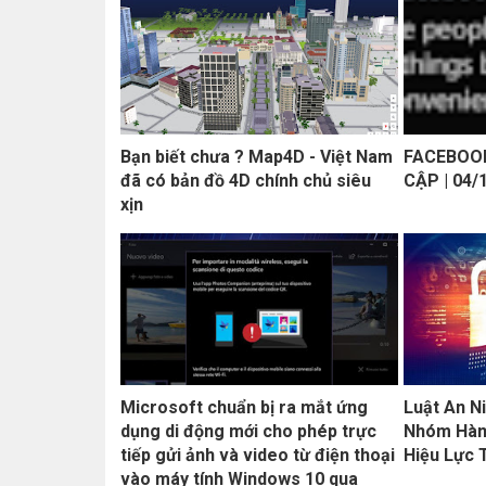
Bạn biết chưa ? Map4D - Việt Nam
FACEBOO
đã có bản đồ 4D chính chủ siêu
CẬP | 04/
xịn
Microsoft chuẩn bị ra mắt ứng
Luật An N
dụng di động mới cho phép trực
Nhóm Hàn
tiếp gửi ảnh và video từ điện thoại
Hiệu Lực 
vào máy tính Windows 10 qua