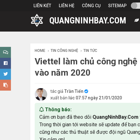
-->
LIÊN KẾT
LIÊN HỆ
CÔNG CỤ
SITEMAP
QUANGNINHBAY.COM
HOME
TIN CÔNG NGHỆ
TIN TỨC
Viettel làm chủ công nghệ
vào năm 2020
tác giả
Trần Tiến
xuất bản
lúc 07:57 ngày 21/01/2020
Thông báo:
Cảm ơn bạn đã theo dõi
QuangNinhBay.Com
Trong thời gian tới website sẽ update để bạn 
cũng như các thủ thuật sẽ được đội ngũ Quan
Xin cảm ơn!