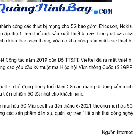
t thành công các thiết bị mạng cho 5G bao gồm: Ericsson, Nokia,
cấp thứ 6 trên thế giới sản xuất thiết bị này. Trong số các nhà
 nhà khai thác viễn thông, vừa có khả năng sản xuất các thiết bị
ết Công tác năm 2019 của Bộ TT&TT, Viettel đã ra mắt thiết bị
ng các yêu cầu kỹ thuật mà Hiệp hội Viễn thông Quốc tế 3GPP
 Viettel chủ động trong triển khai 5G cho mạng di dộng của mình
 trải nghiệm 5G tốt nhất cho khách hàng.
ng mại hóa 5G Microcell và đến tháng 6/2021 thương mại hóa 5G
dựng các sản phẩm dân sự, quân sự trên “Hệ sinh thái công nghệ
Nguồn internet