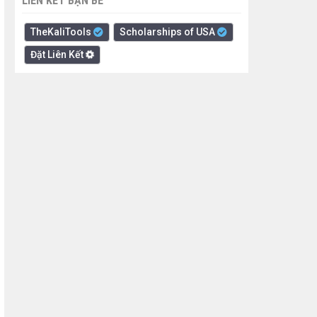
LIÊN KẾT BẠN BÈ
TheKaliTools
Scholarships of USA
Đặt Liên Kết