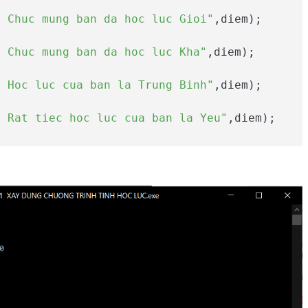
f Chuc mung ban da hoc luc Gioi"
,diem);

f Chuc mung ban da hoc luc Kha"
,diem);

f Hoc luc cua ban la Trung Binh"
,diem);

f Rat tiec hoc luc cua ban la Yeu"
,diem);

f Rat tiec hoc luc cua ban la Kem"
,diem);
