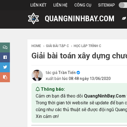
-->
LIÊN KẾT
LIÊN HỆ
CÔNG CỤ
SITEMAP
QUANGNINHBAY.COM
HOME
GIẢI BÀI TẬP C
HỌC LẬP TRÌNH C
Giải bài toán xây dựng chư
tác giả
Trần Tiến
xuất bản
lúc 08:48 ngày 13/06/2020
Thông báo:
Cảm ơn bạn đã theo dõi
QuangNinhBay.Com
Trong thời gian tới website sẽ update để bạn 
cũng như các thủ thuật sẽ được đội ngũ Quan
Xin cảm ơn!