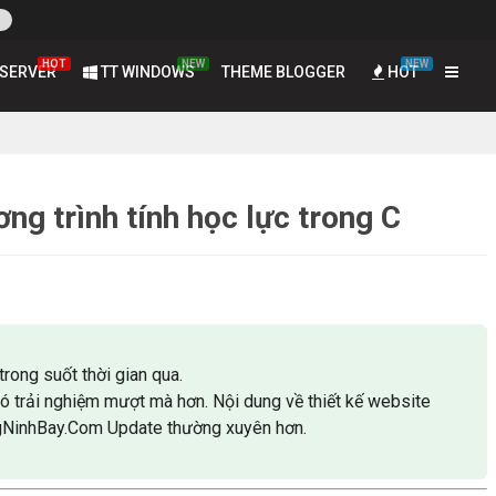
HOT
NEW
NEW
SERVER
TT WINDOWS
THEME BLOGGER
HOT
ơng trình tính học lực trong C
trong suốt thời gian qua.
có trải nghiệm mượt mà hơn. Nội dung về thiết kế website
gNinhBay.Com Update thường xuyên hơn.