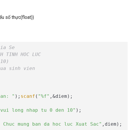
ểu số thực(float))
hia Se
NH TINH HOC LUC
-10)
cua sinh vien
ban: "
);
scanf
(
"%f"
,&diem);

 vui long nhap tu 0 den 10"
);

f Chuc mung ban da hoc luc Xuat Sac"
,diem);
