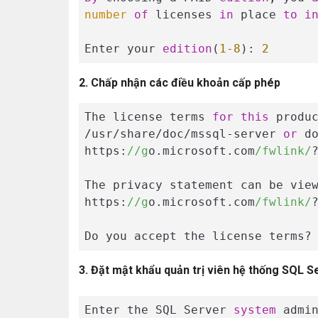
number
of
 licenses 
in
 place 
to
i
Enter your 
edition
(
1
-8
): 
2
2. Chấp nhận các điều khoản cấp phép
The license terms 
for
this
 produ
/usr/share/doc/mssql-server 
or
 do
https:
//g
o.microsoft.com
/fwlink/
The privacy statement can be view
https:
//g
o.microsoft.com
/fwlink/
Do you accept the license terms?
3. Đặt mật khẩu quản trị viên hệ thống SQL S
Enter the SQL Server 
system
 admi