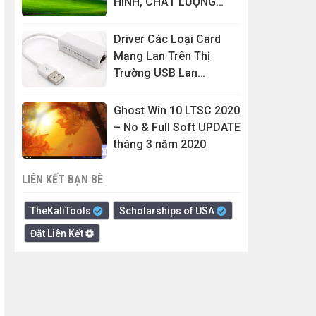
HÌNH, CHẤT LƯỢNG
CAO, MỚI NHẤT
Driver Các Loại Card
Mạng Lan Trên Thị
Trường USB Lan
RD9700...
Ghost Win 10 LTSC 2020
– No & Full Soft UPDATE
tháng 3 năm 2020
LIÊN KẾT BẠN BÈ
TheKaliTools
Scholarships of USA
Đặt Liên Kết