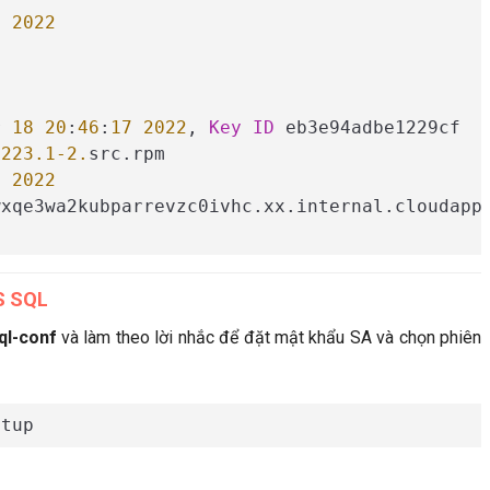
6
2022
r 
18
20
:
46
:
17
2022
, 
Key
ID
4223
.1
-2.
7
2022
xqe3wa2kubparrevzc0ivhc.xx.internal.cloudapp.
MS SQL
l-conf
và làm theo lời nhắc để đặt mật khẩu SA và chọn phiên
etup