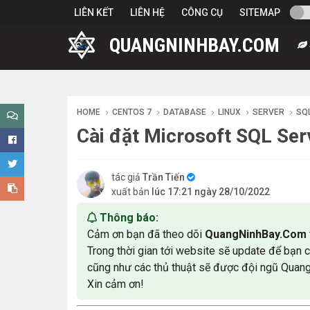
-->
LIÊN KẾT
LIÊN HỆ
CÔNG CỤ
SITEMAP
QUANGNINHBAY.COM
HOME
CENTOS 7
DATABASE
LINUX
SERVER
SQ
Cài đặt Microsoft SQL Ser
tác giả
Trần Tiến
xuất bản
lúc 17:21 ngày 28/10/2022
Thông báo:
Cảm ơn bạn đã theo dõi
QuangNinhBay.Com
Trong thời gian tới website sẽ update để bạn 
cũng như các thủ thuật sẽ được đội ngũ Quan
Xin cảm ơn!