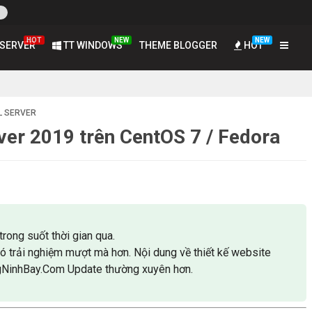
HOT
NEW
NEW
SERVER
TT WINDOWS
THEME BLOGGER
HOT
L SERVER
ver 2019 trên CentOS 7 / Fedora
trong suốt thời gian qua.
có trải nghiệm mượt mà hơn. Nội dung về thiết kế website
gNinhBay.Com Update thường xuyên hơn.