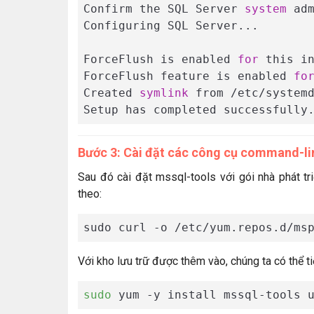
Confirm the SQL Server 
system
 ad
Configuring SQL Server...

ForceFlush is enabled 
for
 this in
ForceFlush feature is enabled 
fo
Created 
symlink
 from /etc/system
Setup has completed successfully
Bước 3: Cài đặt các công cụ command-li
Sau đó cài đặt mssql-tools với gói nhà phát t
theo:
sudo curl -o /etc/yum.repos.d/ms
Với kho lưu trữ được thêm vào, chúng ta có thể t
sudo
 yum -y install mssql-tools 