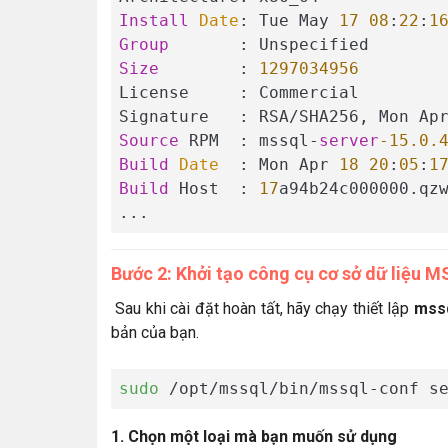
Install
Date
: Tue May 
17
08
:
22
:
1
Group
Size
        : 
1297034956
License     : Commercial

Signature   : RSA/SHA256, Mon Ap
Source
 RPM  : mssql-
server
-15.0
.
Build
Date
  : Mon Apr 
18
20
:
05
:
1
Build
 Host  : 
17
a94b24c000000.qzw
Bước 2: Khởi tạo công cụ cơ sở dữ liệu 
Sau khi cài đặt hoàn tất, hãy chạy thiết lập
mssq
bản của bạn.
sudo
 /opt/mssql/bin/mssql-conf s
1. Chọn một loại mà bạn muốn sử dụng