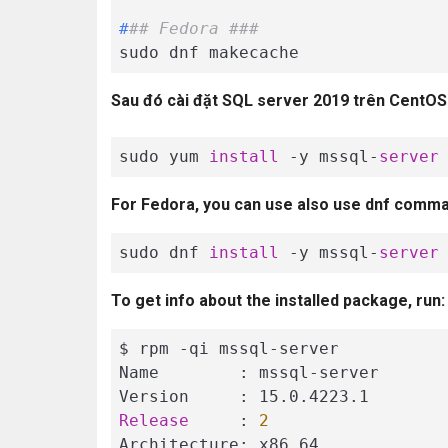
#
## Fedora ###
Sau đó cài đặt SQL server 2019 trên CentOS
sudo yum 
install
 -y mssql-
server
For Fedora, you can use also use dnf comm
sudo dnf 
install
 -y mssql-
server
To get info about the installed package, run:
$ rpm -qi mssql-server

Name        : mssql-server

Release
     : 
2