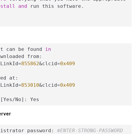
nstall
and
 run this software.

ct can be found 
in
wnloaded from:

?LinkId=
855862
&clcid=
0x409
ed at:

?LinkId=
853010
&clcid=
0x409
 [Yes/No]: Yes
erver
nistrator password: 
#ENTER-STRONG-PASSWORD