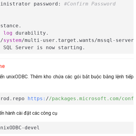
ministrator password: 
#Confirm Password
stance.

r
log
 durability.

d/
system
/multi-user.target.wants/mssql-server
. SQL Server is now starting.
ne
riển unixODBC. Thêm kho chứa các gói bắt buộc bằng lệnh tiếp
prod.repo 
https:
/
/packages.microsoft.com/conf
iến hành cài đặt các công cụ
unixODBC-devel