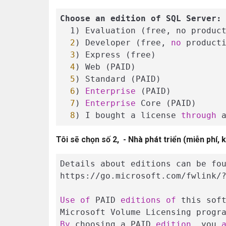
Choose an edition of SQL Server:
  1) Evaluation (free, no produc
2
) Developer (free, 
no
 product
3
) Express (free)

4
) Web (PAID)

5
) Standard (PAID)

6
) 
Enterprise
 (PAID)

7
) 
Enterprise
 Core (PAID)

8
) I bought a license 
through
 
Tôi sẽ chọn số 2, - Nhà phát triển (miễn phí,
Details about editions can be fou
https://go.microsoft.com/fwlink/?
Use
of
 PAID 
editions
of
 this sof
By
 choosing a PAID 
edition
, you 