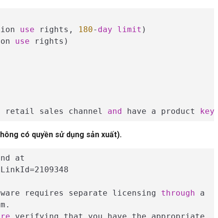
tion 
use
 rights, 
180
-
day
limit
)

ion 
use
 rights)

a retail sales channel 
and
 have a product 
key
 không có quyền sử dụng sản xuất).
nd at

LinkId=2109348

tware requires separate licensing 
through
 a

are